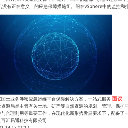
行,没有正在意义上的应急保障措施组。织在vSphere中的监控
面议
京国土业务涉密应急运维平台保障解决方案，一站式服务
土资源局是主管有关土地、矿产等自然资源的规划、管理、保护
护与合理利用等重要工作，在现代化新形势发展要求下，配备了
京百汇易通科技有限公司
01-14 12:01:12