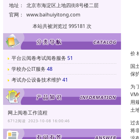
地址：
北京市海淀区上地四街8号楼二层
官网：
www.baihuiyitong.com
本站共被浏览过 995181 次
价 
平台云阅卷考试阅卷服务
51
国
学校办公IT服务
48
保
考试办公设备技术维护
41
为
VM
用
土
网上阅卷工作流程
6712阅读 2023-10-08 16:00:46
过
将
没