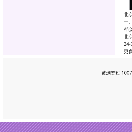
北
一
都
北
24-
更
被浏览过 100