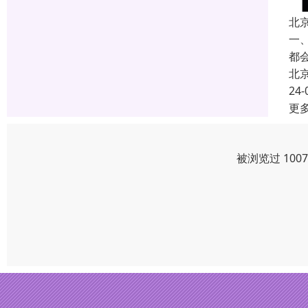
北
一
都
北
24-
更
被浏览过 100