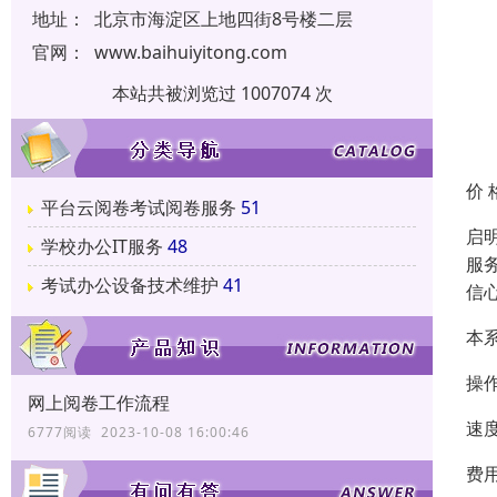
地址：
北京市海淀区上地四街8号楼二层
官网：
www.baihuiyitong.com
本站共被浏览过 1007074 次
价 
平台云阅卷考试阅卷服务
51
启
学校办公IT服务
48
服
考试办公设备技术维护
41
信
本
操
网上阅卷工作流程
速
6777阅读 2023-10-08 16:00:46
费