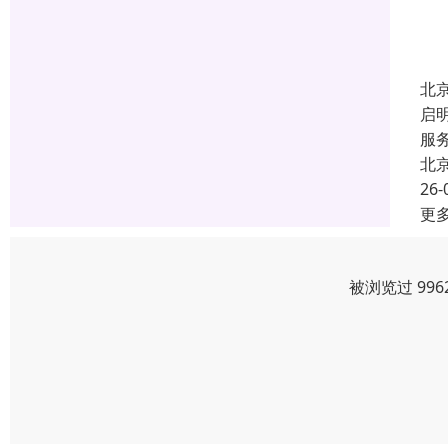
北
启
服
北
26-
更
被浏览过 99