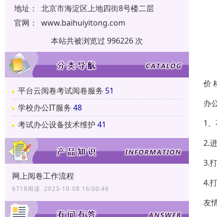
地址：
北京市海淀区上地四街8号楼二层
官网：
www.baihuiyitong.com
本站共被浏览过 996226 次
价 
平台云阅卷考试阅卷服务
51
办
学校办公IT服务
48
1
考试办公设备技术维护
41
2
3
网上阅卷工作流程
4
6718阅读 2023-10-08 16:00:46
友